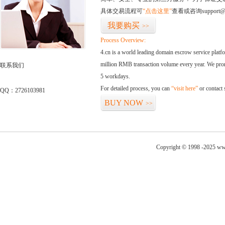
具体交易流程可
“点击这里”
查看或咨询support@
我要购买
>>
Process Overview:
4.cn is a world leading domain escrow service plat
million RMB transaction volume every year. We promi
联系我们
5 workdays.
For detailed process, you can
“visit here”
or contact
QQ：2726103981
BUY NOW
>>
Copyright © 1998 -2025 ww