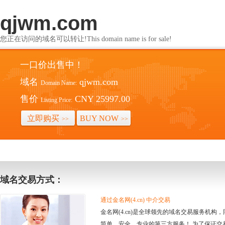
qjwm.com
您正在访问的域名可以转让!This domain name is for sale!
一口价出售中！
域名
qjwm.com
Domain Name:
售价
CNY 25997.00
Listing Price:
立即购买
BUY NOW
>>
>>
域名交易方式：
通过金名网(4.cn) 中介交易
金名网(4.cn)是全球领先的域名交易服务机
简单、安全、专业的第三方服务！ 为了保证交